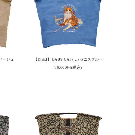
ンドベージュ
【D[di;]】 BABY CAT (Ｌ) ゼニスブルー
\ 6,600円(税込)