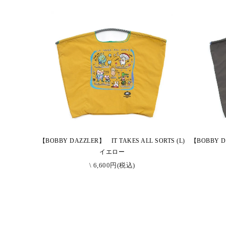
【BOBBY DAZZLER】 IT TAKES ALL SORTS (L)
【BOBBY DA
イエロー
\ 6,600円(税込)