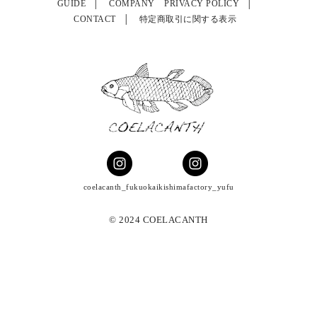
GUIDE
COMPANY
PRIVACY POLICY
CONTACT
特定商取引に関する表示
coelacanth_fukuoka
ikishimafactory_yufu
© 2024 COELACANTH