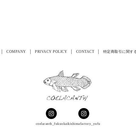
COMPANY
PRIVACY POLICY
CONTACT
特定商取引に関す
coelacanth_fukuoka
ikishimafactory_yufu