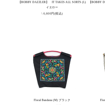
【BOBBY DAZZLER】 IT TAKES ALL SORTS (L)
【BOBBY DA
イエロー
\ 6,600円(税込)
Floral Bandana (M) ブラック
Fl