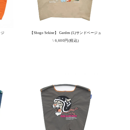
ンジ
【Shogo Sekine】 Garden (L)サンドベージュ
\ 6,600円(税込)