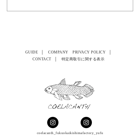
GUIDE
COMPANY
PRIVACY POLICY
CONTACT
特定商取引に関する表示
coelacanth_fukuoka
ikishimafactory_yufu