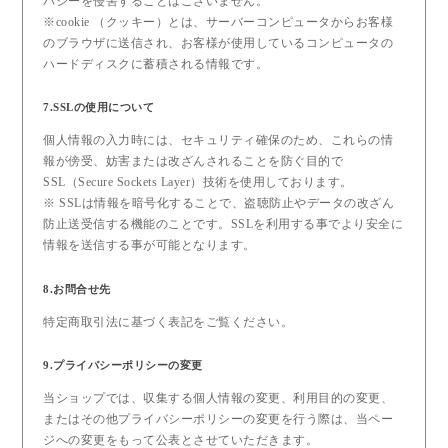
バシーを侵害することはございません。
※cookie （クッキー）とは、サーバーコンピュータからお客様
のブラウザに送信され、お客様が使用しているコンピュータの
ハードディスクに蓄積される情報です。
7.SSLの使用について
個人情報の入力時には、セキュリティ確保のため、これらの情
報が傍受、妨害または改ざんされることを防ぐ目的で
SSL（Secure Sockets Layer）技術を使用しております。
※ SSLは情報を暗号化することで、盗聴防止やデータの改ざん
防止送受信する機能のことです。SSLを利用する事でより安全に
情報を送信する事が可能となります。
8.お問合せ先
特定商取引法に基づく表記をご覧ください。
9.プライバシーポリシーの変更
当ショップでは、収集する個人情報の変更、利用目的の変更、
またはその他プライバシーポリシーの変更を行う際は、当ペー
ジへの変更をもって公表とさせていただきます。