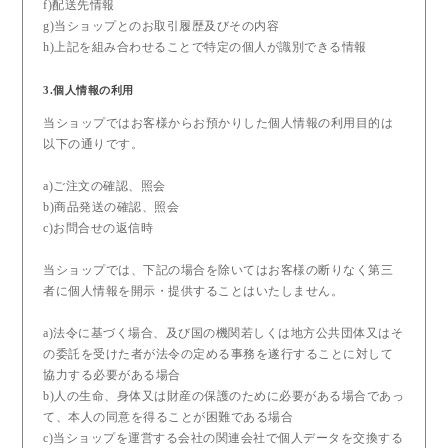
f)配送先情報
g)当ショップとのお取引履歴及びその内容
h)上記を組み合わせることで特定の個人が識別できる情報
3.個人情報の利用
当ショップではお客様からお預かりした個人情報の利用目的は
以下の通りです。
a)ご注文の確認、照会
b)商品発送の確認、照会
c)お問合せの返信時
当ショップでは、下記の場合を除いてはお客様の断りなく第三
者に個人情報を開示・提供することはいたしません。
a)法令に基づく場合、及び国の機関若しくは地方公共団体又はそ
の委託を受けた者が法令の定める事務を遂行することに対して
協力する必要がある場合
b)人の生命、身体又は財産の保護のために必要がある場合であっ
て、本人の同意を得ることが困難である場合
c)当ショップを運営する会社の関連会社で個人データを交換する