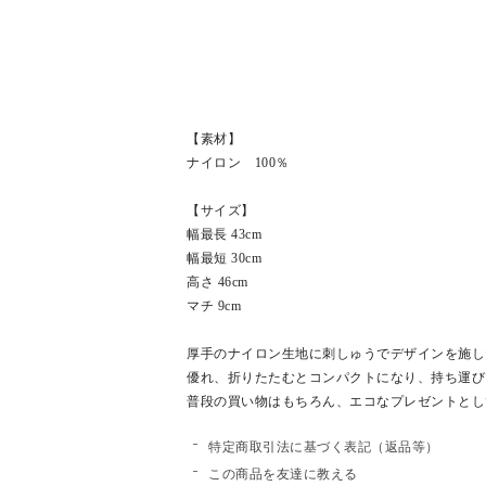
【素材】
ナイロン 100％
【サイズ】
幅最長 43cm
幅最短 30cm
高さ 46cm
マチ 9cm
厚手のナイロン生地に刺しゅうでデザインを施し
優れ、折りたたむとコンパクトになり、持ち運び
普段の買い物はもちろん、エコなプレゼントとし
特定商取引法に基づく表記（返品等）
この商品を友達に教える