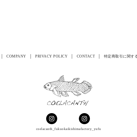
COMPANY
PRIVACY POLICY
CONTACT
特定商取引に関す
coelacanth_fukuoka
ikishimafactory_yufu