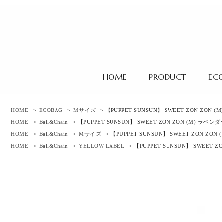
HOME
PRODUCT
EC
HOME
>
ECOBAG
>
Mサイズ
> 【PUPPET SUNSUN】 SWEET ZON ZON 
HOME
>
Ball&Chain
> 【PUPPET SUNSUN】 SWEET ZON ZON (M) ラベン
HOME
>
Ball&Chain
>
Mサイズ
> 【PUPPET SUNSUN】 SWEET ZON ZON
HOME
>
Ball&Chain
>
YELLOW LABEL
> 【PUPPET SUNSUN】 SWEET Z