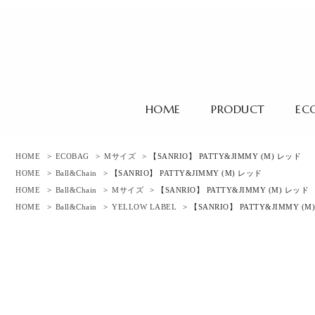
HOME
PRODUCT
EC
HOME
>
ECOBAG
>
Mサイズ
> 【SANRIO】 PATTY&JIMMY (M) レッド
HOME
>
Ball&Chain
> 【SANRIO】 PATTY&JIMMY (M) レッド
HOME
>
Ball&Chain
>
Mサイズ
> 【SANRIO】 PATTY&JIMMY (M) レッド
HOME
>
Ball&Chain
>
YELLOW LABEL
> 【SANRIO】 PATTY&JIMMY (