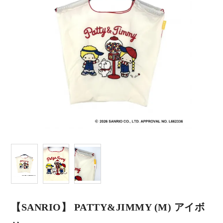
【SANRIO】 PATTY&JIMMY (M) アイボ