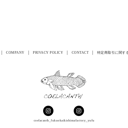
COMPANY
PRIVACY POLICY
CONTACT
特定商取引に関す
coelacanth_fukuoka
ikishimafactory_yufu