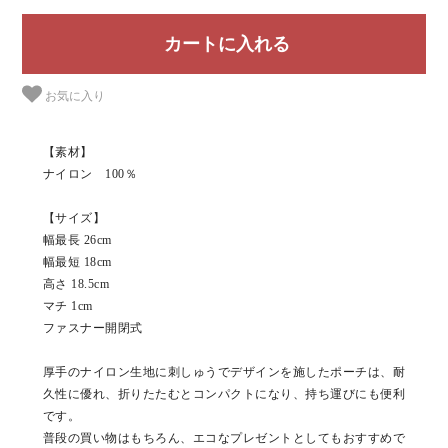
お気に入り
【素材】
ナイロン 100％
【サイズ】
幅最長 26cm
幅最短 18cm
高さ 18.5cm
マチ 1cm
ファスナー開閉式
厚手のナイロン生地に刺しゅうでデザインを施したポーチは、耐
久性に優れ、折りたたむとコンパクトになり、持ち運びにも便利
です。
普段の買い物はもちろん、エコなプレゼントとしてもおすすめで