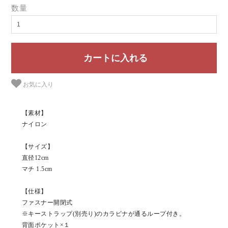
数量
お気に入り
【素材】
ナイロン
【サイズ】
直径12cm
マチ 1.5cm
【仕様】
ファスナー開閉式
※キーストラップ(別売り)のカラビナが通るループ付き。
背面ポケット×１