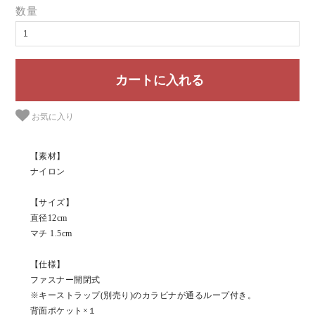
数量
お気に入り
【素材】
ナイロン
【サイズ】
直径12cm
マチ 1.5cm
【仕様】
ファスナー開閉式
※キーストラップ(別売り)のカラビナが通るループ付き。
背面ポケット×１