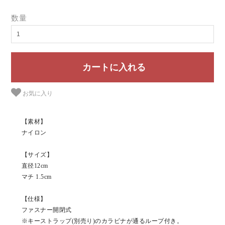
数量
お気に入り
【素材】
ナイロン
【サイズ】
直径12cm
マチ 1.5cm
【仕様】
ファスナー開閉式
※キーストラップ(別売り)のカラビナが通るループ付き。