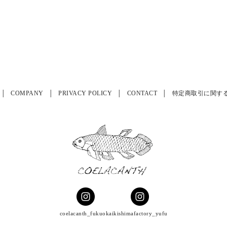
COMPANY
PRIVACY POLICY
CONTACT
特定商取引に関す
coelacanth_fukuoka
ikishimafactory_yufu