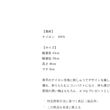
【素材】
ナイロン 100％
【サイズ】
幅最長 43cm
幅最短 30cm
高さ 46cm
マチ 9cm
厚手のナイロン生地に刺しゅうでデザインを施し
優れ、折りたたむとコンパクトになり、持ち運び
普段の買い物はもちろん、エコなプレゼントとし
特定商取引法に基づく表記（返品等）
この商品を友達に教える