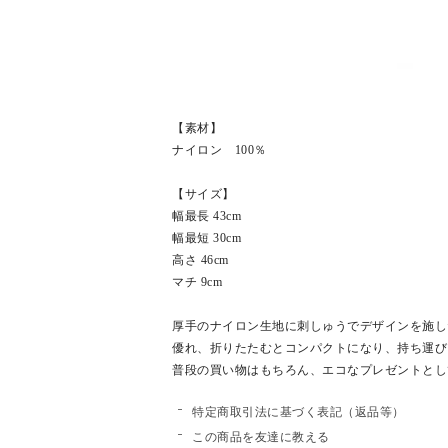
【素材】
ナイロン 100％
【サイズ】
幅最長 43cm
幅最短 30cm
高さ 46cm
マチ 9cm
厚手のナイロン生地に刺しゅうでデザインを施し
優れ、折りたたむとコンパクトになり、持ち運び
普段の買い物はもちろん、エコなプレゼントとし
特定商取引法に基づく表記（返品等）
この商品を友達に教える