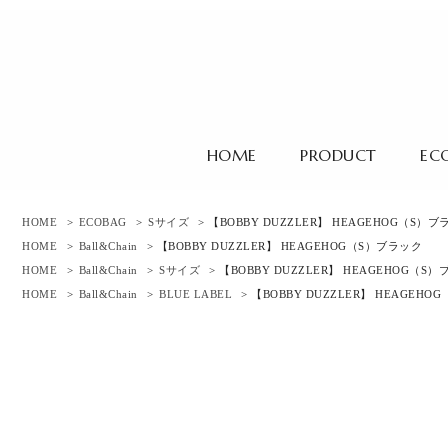
HOME
PRODUCT
EC
HOME
>
ECOBAG
>
Sサイズ
> 【BOBBY DUZZLER】 HEAGEHOG（S）
HOME
>
Ball&Chain
> 【BOBBY DUZZLER】 HEAGEHOG（S）ブラック
HOME
>
Ball&Chain
>
Sサイズ
> 【BOBBY DUZZLER】 HEAGEHOG（S
HOME
>
Ball&Chain
>
BLUE LABEL
> 【BOBBY DUZZLER】 HEAGEH