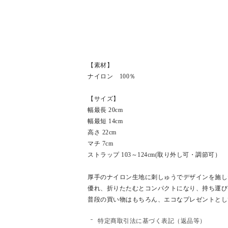
【素材】
ナイロン 100％
【サイズ】
幅最長 20cm
幅最短 14cm
高さ 22cm
マチ 7cm
ストラップ 103～124cm(取り外し可・調節可）
厚手のナイロン生地に刺しゅうでデザインを施し
優れ、折りたたむとコンパクトになり、持ち運び
普段の買い物はもちろん、エコなプレゼントとし
特定商取引法に基づく表記（返品等）