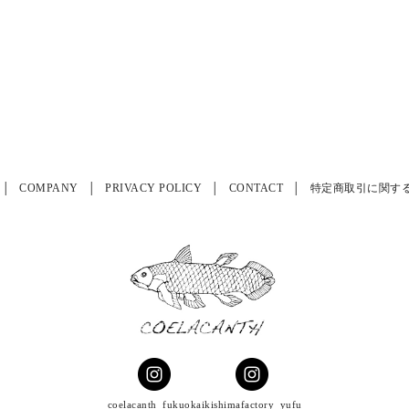
COMPANY
PRIVACY POLICY
CONTACT
特定商取引に関す
coelacanth_fukuoka
ikishimafactory_yufu