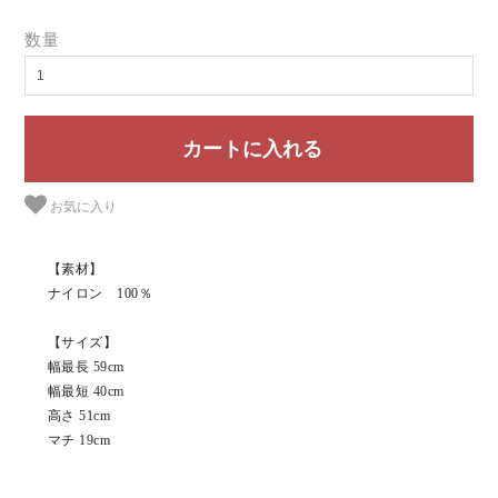
数量
お気に入り
【素材】
ナイロン 100％
【サイズ】
幅最長 59cm
幅最短 40cm
高さ 51cm
マチ 19cm