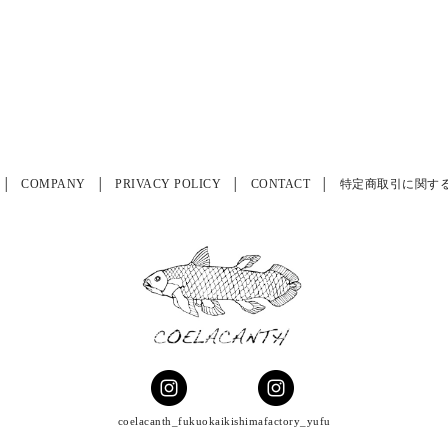
COMPANY
PRIVACY POLICY
CONTACT
特定商取引に関す
coelacanth_fukuoka
ikishimafactory_yufu