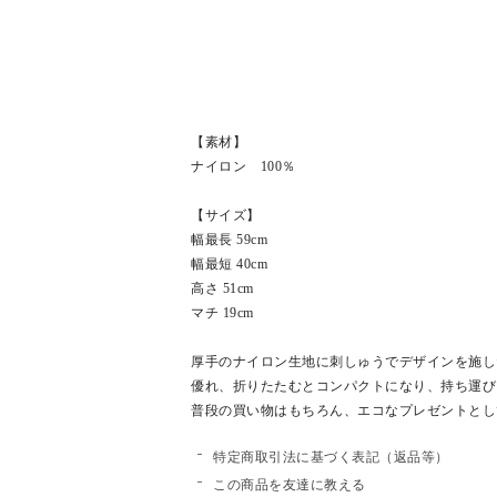
【素材】
ナイロン 100％
【サイズ】
幅最長 59cm
幅最短 40cm
高さ 51cm
マチ 19cm
厚手のナイロン生地に刺しゅうでデザインを施し
優れ、折りたたむとコンパクトになり、持ち運び
普段の買い物はもちろん、エコなプレゼントとし
特定商取引法に基づく表記（返品等）
この商品を友達に教える