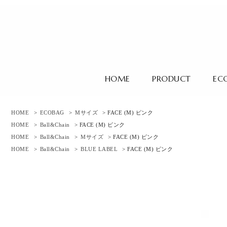
HOME
PRODUCT
EC
HOME
>
ECOBAG
>
Mサイズ
> FACE (M) ピンク
HOME
>
Ball&Chain
> FACE (M) ピンク
HOME
>
Ball&Chain
>
Mサイズ
> FACE (M) ピンク
HOME
>
Ball&Chain
>
BLUE LABEL
> FACE (M) ピンク