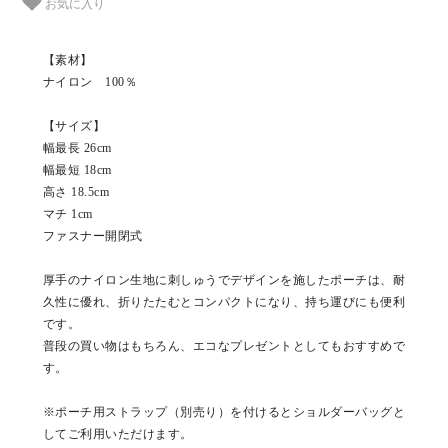
お気に入り
【素材】
ナイロン 100％
【サイズ】
幅最長 26cm
幅最短 18cm
高さ 18.5cm
マチ 1cm
ファスナー開閉式
厚手のナイロン生地に刺しゅうでデザインを施したポーチは、耐
久性に優れ、折りたたむとコンパクトになり、持ち運びにも便利
です。
普段の買い物はもちろん、エコなプレゼントとしてもおすすめで
す。
※ポーチ用ストラップ（別売り）を付けるとショルダーバッグと
してご利用いただけます。