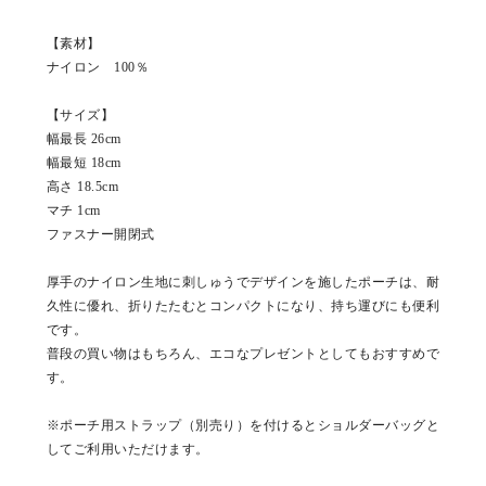
【素材】
ナイロン 100％
【サイズ】
幅最長 26cm
幅最短 18cm
高さ 18.5cm
マチ 1cm
ファスナー開閉式
厚手のナイロン生地に刺しゅうでデザインを施したポーチは、耐
久性に優れ、折りたたむとコンパクトになり、持ち運びにも便利
です。
普段の買い物はもちろん、エコなプレゼントとしてもおすすめで
す。
※ポーチ用ストラップ（別売り）を付けるとショルダーバッグと
してご利用いただけます。