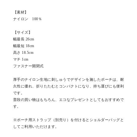
【素材】
ナイロン 100％
【サイズ】
幅最長 26cm
幅最短 18cm
高さ 18.5cm
マチ 1cm
ファスナー開閉式
厚手のナイロン生地に刺しゅうでデザインを施したポーチは、耐
久性に優れ、折りたたむとコンパクトになり、持ち運びにも便利
です。
普段の買い物はもちろん、エコなプレゼントとしてもおすすめで
す。
※ポーチ用ストラップ（別売り）を付けるとショルダーバッグと
してご利用いただけます。