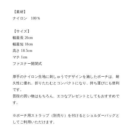
【素材】
ナイロン 100％
【サイズ】
幅最長 26cm
幅最短 18cm
高さ 18.5cm
マチ 1cm
ファスナー開閉式
厚手のナイロン生地に刺しゅうでデザインを施したポーチは、耐
久性に優れ、折りたたむとコンパクトになり、持ち運びにも便利
です。
普段の買い物はもちろん、エコなプレゼントとしてもおすすめで
す。
※ポーチ用ストラップ（別売り）を付けるとショルダーバッグと
してご利用いただけます。