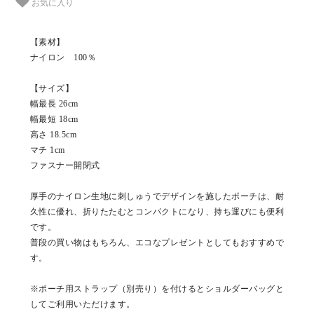
お気に入り
【素材】
ナイロン 100％
【サイズ】
幅最長 26cm
幅最短 18cm
高さ 18.5cm
マチ 1cm
ファスナー開閉式
厚手のナイロン生地に刺しゅうでデザインを施したポーチは、耐
久性に優れ、折りたたむとコンパクトになり、持ち運びにも便利
です。
普段の買い物はもちろん、エコなプレゼントとしてもおすすめで
す。
※ポーチ用ストラップ（別売り）を付けるとショルダーバッグと
してご利用いただけます。