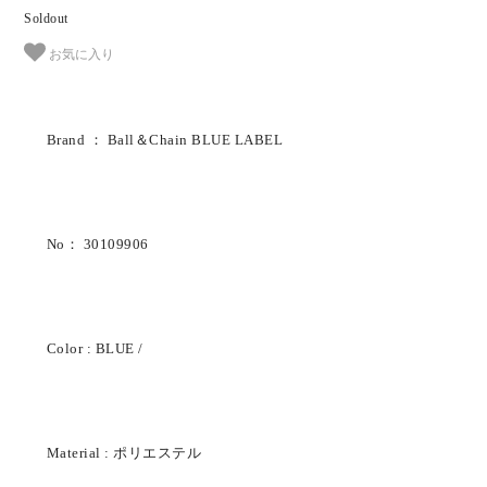
Soldout
お気に入り
Brand ： Ball＆Chain BLUE LABEL
No： 30109906
Color : BLUE /
Material : ポリエステル