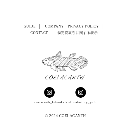
GUIDE
COMPANY
PRIVACY POLICY
CONTACT
特定商取引に関する表示
coelacanth_fukuoka
ikishimafactory_yufu
© 2024 COELACANTH