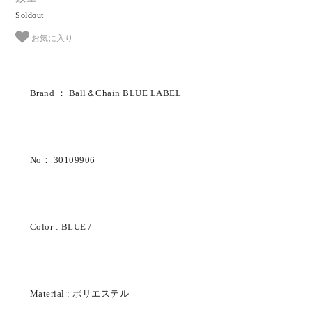
Soldout
お気に入り
Brand ： Ball＆Chain BLUE LABEL
No： 30109906
Color : BLUE /
Material : ポリエステル