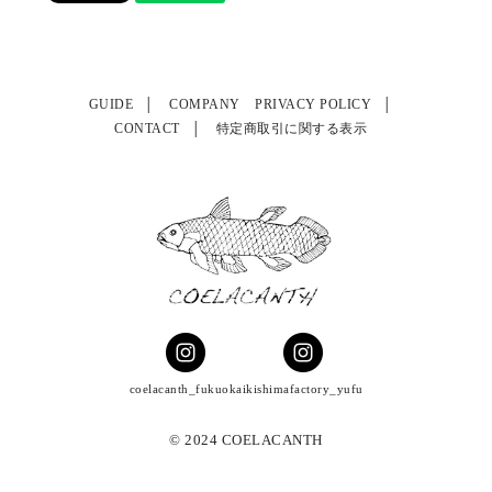
GUIDE
COMPANY
PRIVACY POLICY
CONTACT
特定商取引に関する表示
coelacanth_fukuoka
ikishimafactory_yufu
© 2024 COELACANTH