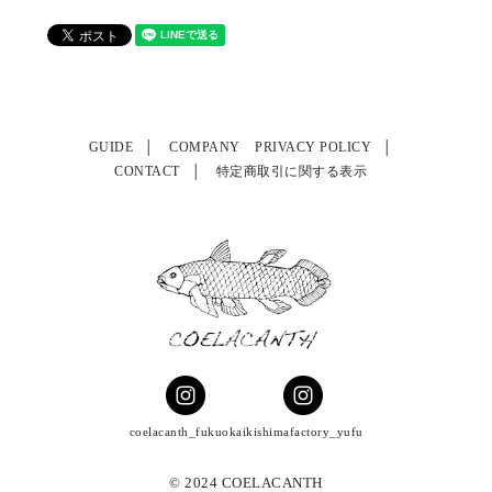
GUIDE
COMPANY
PRIVACY POLICY
CONTACT
特定商取引に関する表示
coelacanth_fukuoka
ikishimafactory_yufu
© 2024 COELACANTH