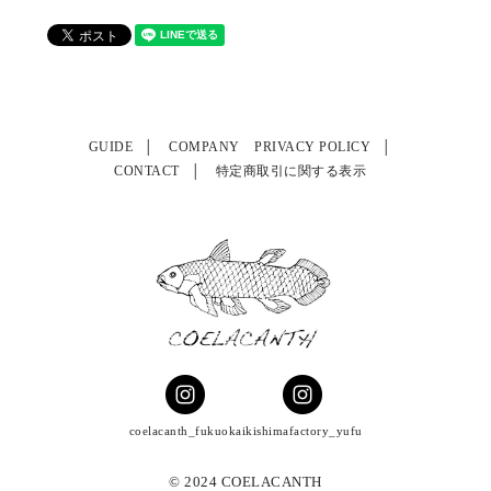
GUIDE
COMPANY
PRIVACY POLICY
CONTACT
特定商取引に関する表示
coelacanth_fukuoka
ikishimafactory_yufu
© 2024 COELACANTH