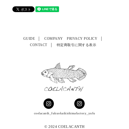
GUIDE
COMPANY
PRIVACY POLICY
CONTACT
特定商取引に関する表示
coelacanth_fukuoka
ikishimafactory_yufu
© 2024 COELACANTH