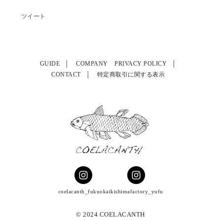
ツイート
GUIDE
COMPANY
PRIVACY POLICY
CONTACT
特定商取引に関する表示
coelacanth_fukuoka
ikishimafactory_yufu
© 2024 COELACANTH